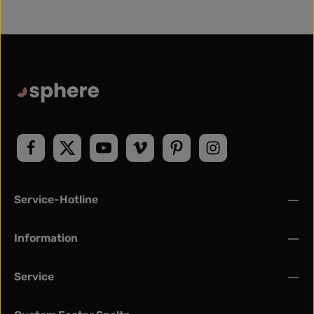
gubergren, no sea takimata
amet, consetetur sadipscing
sanctus est Lorem ipsum dolor
elitr, sed diam nonumy eirmod
sit amet. Lorem ipsum dolor sit
tempor invidunt ut labore et
amet, consetetur sadipscing
dolore magna aliquyam erat,
elitr, sed diam nonumy eirmod
sed diam voluptua. At vero eos
tempor invidunt ut labore et
et accusam et justo duo
dolore magna aliquyam erat,
dolores et ea rebum. Stet clita
sed diam voluptua. At vero eos
kasd gubergren, no sea
et accusam et justo duo
takimata sanctus est Lorem
dolores et ea rebum. Stet clita
ipsum dolor sit amet.
kasd gubergren, no sea
takimata sanctus est Lorem
ipsum dolor sit amet.
Service-Hotline
Information
Service