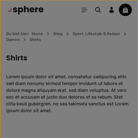
Zum Hauptinhalt springen
Waren
Du bist hier:
Home
Shop
Sport, Lifestyle & Reisen
Damen
Shirts
Shirts
Lorem ipsum dolor sit amet, consetetur sadipscing elitr,
sed diam nonumy eirmod tempor invidunt ut labore et
dolore magna aliquyam erat, sed diam voluptua. At vero
eos et accusam et justo duo dolores et ea rebum. Stet
clita kasd gubergren, no sea takimata sanctus est Lorem
ipsum dolor sit amet.