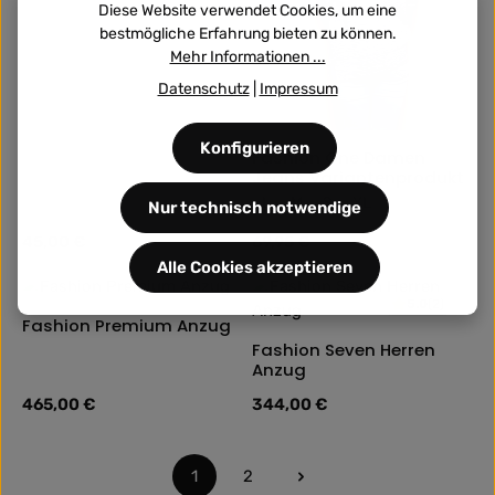
Diese Website verwendet Cookies, um eine
bestmögliche Erfahrung bieten zu können.
Mehr Informationen ...
Datenschutz
|
Impressum
Konfigurieren
Fashion One Damen
Jeans Variantenprodukt
Größe:
L
M
S
XL
Nur technisch notwendige
Regulärer Preis:
45,00 €
Regulärer Preis:
69,95 €
Alle Cookies akzeptieren
5.0
(2)
Fashion Premium Anzug
Fashion Seven Herren
Anzug
Regulärer Preis:
465,00 €
Regulärer Preis:
344,00 €
1
2
Seite
Seite