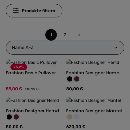
Produkte filtern
1
2
Seite
Seite
25.2
%
4.5
(2)
Fashion Basic Pullover
Fashion Designer Hemd
Farbe:
Schwarz
Weinrot
Verkaufspreis:
89,00 €
Regulärer Preis:
80,00 €
Regulärer Preis:
118,99 €
Fashion Designer Hemd
Fashion Designer Mantel
Farbe:
Farbe:
Schwarz
Weinrot
Beige
Grau
Regulärer Preis:
80,00 €
Regulärer Preis:
620,00 €