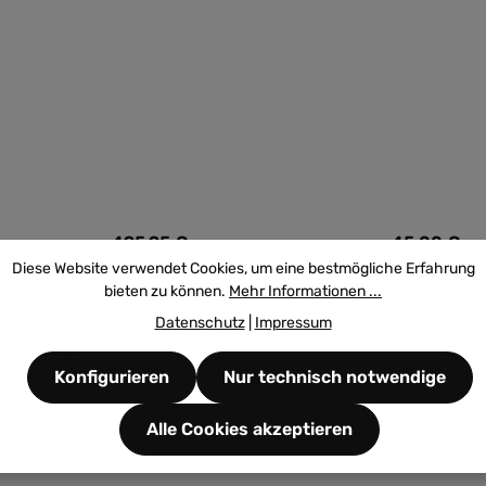
495,95 €
45,00 €
Regulärer Preis:
Regulärer Pre
rsandkosten
Preise inkl. MwSt. zzgl. Versandkosten
Preise inkl. Mw
Diese Website verwendet Cookies, um eine bestmögliche Erfahrung
bieten zu können.
Mehr Informationen ...
Datenschutz
|
Impressum
5.0
(2)
n Wert ein oder benutze die Schaltfläch
ren Anzug
hl: Gib den gewünschten Wert ein oder b
Konfigurieren
Nur technisch notwendige
rsandkosten
Alle Cookies akzeptieren