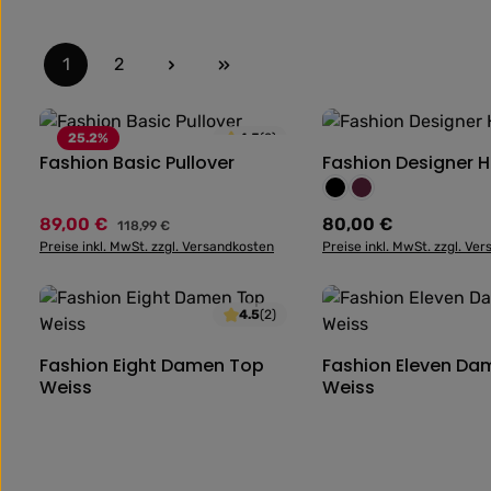
1
2
Seite
Seite
25.2
%
4.5
(2)
Fashion Basic Pullover
Produkt Anzahl: Gib den gewünschte
Fashion Designer 
Produkt Anza
Farbe:
Schwarz
Weinrot
89,00 €
80,00 €
Verkaufspreis:
Regulärer Preis:
Regulärer Preis:
118,99 €
Preise inkl. MwSt. zzgl. Versandkosten
Preise inkl. MwSt. zzgl. Ve
4.5
(2)
Fashion Eight Damen Top
Produkt Anzahl: Gib den gewünschte
Fashion Eleven Da
Produkt Anza
Weiss
Weiss