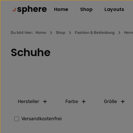
m Hauptinhalt springen
Zur Suche springen
Zur Hauptnavigation springen
Home
Shop
Layouts
Du bist hier:
Home
Shop
Fashion & Bekleidung
Herr
Schuhe
Hersteller
Farbe
Größe
Filter hinzufügen: Versandkostenfrei
Versandkostenfrei