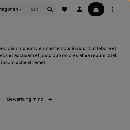
Du hast 0 Produkte auf dem Merkze
Warenkorb enthäl
ategorien
, sed diam nonumy eirmod tempor invidunt ut labore et
eos et accusam et justo duo dolores et ea rebum. Stet
 ipsum dolor sit amet.
Bewertung mind.