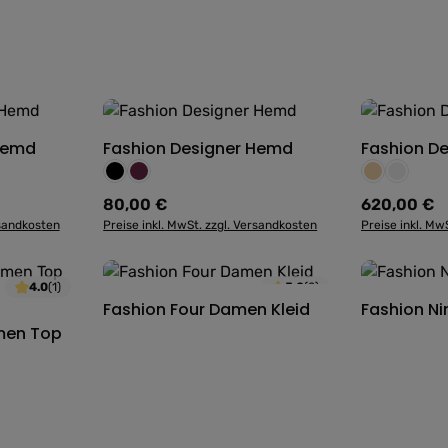
n Wert ein oder benutze die Schaltfläch
Hemd
hl: Gib den gewünschten Wert ein oder b
Fashion Designer Hemd
Produkt Anzahl: Gib den gewü
Fashion De
Produk
Farbe:
Farbe:
Schwarz
Weinrot
Beige
Grau
80,00 €
620,00 €
Regulärer Preis:
Regulärer Pre
rsandkosten
Preise inkl. MwSt. zzgl. Versandkosten
Preise inkl. Mw
4.0
(1)
5.0
(2)
Fashion Four Damen Kleid
Produkt Anzahl: Gib den gewü
Fashion N
Produk
n Wert ein oder benutze die Schaltfläch
men Top
hl: Gib den gewünschten Wert ein oder b