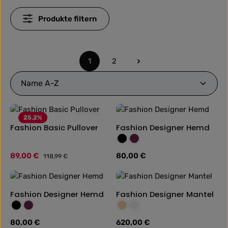
Produkte filtern
1
2
Seite
Seite
25.2
%
4.5
(2)
Fashion Basic Pullover
Fashion Designer Hemd
Farbe:
Schwarz
Weinrot
Verkaufspreis:
89,00 €
Regulärer Preis:
80,00 €
Regulärer Preis:
118,99 €
Fashion Designer Hemd
Fashion Designer Mantel
Farbe:
Farbe:
Schwarz
Weinrot
Beige
Grau
Regulärer Preis:
80,00 €
Regulärer Preis:
620,00 €