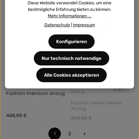
Diese Website verwendet Cookies, um eine
bestmögliche Erfahrung bieten zu können.
Mehr Informationen ...
Datenschutz
|
Impressum
Konfigurieren
Fashion One Damen
Jeans Variantenprodukt
Größe:
L
M
S
XL
Nur technisch notwendige
Regulärer Preis:
45,00 €
Regulärer Preis:
69,95 €
Alle Cookies akzeptieren
5.0
(2)
Fashion Premium Anzug
Fashion Seven Herren
Anzug
Regulärer Preis:
465,00 €
Regulärer Preis:
344,00 €
1
2
Seite
Seite