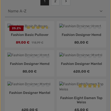
1
2
Seite
Seite
25.2
%
Durchschnittliche Bewertung von 4.5 von 5 Sternen
Durchschnittliche B
Fashion Basic Pullover
Fashion Designer Hemd
Verkaufspreis:
Regulärer Preis:
89,00 €
Regulärer Preis:
80,00 €
118,99 €
Durchschnittliche Bewertung von 0 von 5 Sternen
Durchschnittliche B
Fashion Designer Hemd
Fashion Designer Mantel
Regulärer Preis:
Regulärer Preis:
80,00 €
620,00 €
Durchschnittliche Bewertung von 0 von 5 Sternen
Durchschnittliche B
Fashion Designer Mantel
Fashion Eight Damen Top
Weiss
Regulärer Preis:
Regulärer Preis:
620,00 €
45,00 €