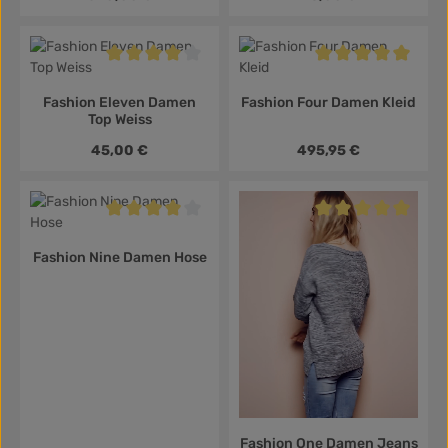
Durchschnittliche Bewertung von 4 von 5 Sternen
Durchschnittliche B
Fashion Eleven Damen
Fashion Four Damen Kleid
Top Weiss
Regulärer Preis:
Regulärer Preis:
45,00 €
495,95 €
Durchschnittliche Bewertung von 4 von 5 Sternen
Durchschnittliche B
Fashion Nine Damen Hose
Fashion One Damen Jeans