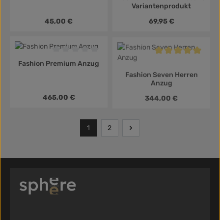
Variantenprodukt
Regulärer Preis:
Regulärer Preis:
45,00 €
69,95 €
Durchschnittliche Bewertung von 0 von 5 Sternen
Durchschnittliche B
Fashion Premium Anzug
Fashion Seven Herren
Anzug
Regulärer Preis:
Regulärer Preis:
465,00 €
344,00 €
1
2
Seite
Seite