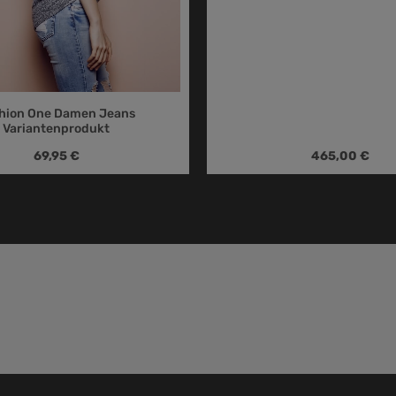
hion One Damen Jeans
Variantenprodukt
Regulärer Preis:
Regulärer Preis
69,95 €
465,00 €
en Wert ein oder benutze die Schaltfläc
Produkt Anzahl: 