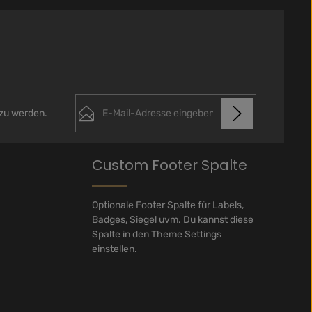
E-Mail-Adresse*
 zu werden.
Datenschutz
Die mit einem Stern (*) markierten Felder
Custom Footer Spalte
Ich habe die
sind Pflichtfelder.
Datenschutzbestimmungen
zur
Kenntnis genommen und die
AGB
Optionale Footer Spalte für Labels,
gelesen und bin mit ihnen
Badges, Siegel uvm. Du kannst diese
einverstanden.
*
Spalte in den Theme Settings
einstellen.