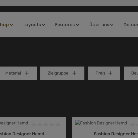
Lorem ipsum dolor sit amet, consetetur sadipscing elitr, 
ut labore et dolore magna aliquyam erat, sed diam voluptu
Shop
Layouts
Features
Über uns
Demo
dolores et ea rebum. Stet clita kasd gubergren, no sea tak
amet.
Material
Zielgruppe
Preis
Bew
4.5 von 5 Sternen
Durchschnittliche Bewertung von 0 von 5 Sternen
Dur
shion Designer Hemd
Fashion Designer H